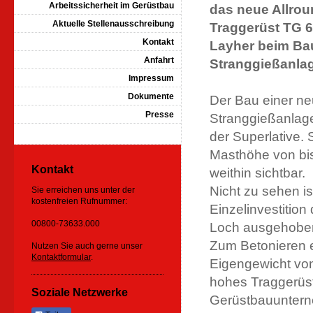
Arbeitssicherheit im Gerüstbau
das neue Allro
Aktuelle Stellenausschreibung
Traggerüst TG 
Kontakt
Layher beim Bau
Anfahrt
Stranggießanla
Impressum
Dokumente
Der Bau einer n
Presse
Stranggießanlage 
der Superlative. 
Masthöhe von bis
Kontakt
weithin sichtbar.
Nicht zu sehen is
Sie erreichen uns unter der
kostenfreien Rufnummer:
Einzelinvestitio
00800-73633.000
Loch ausgehoben,
Zum Betonieren 
Nutzen Sie auch gerne unser
Kontaktformular
.
Eigengewicht vo
hohes Traggerüst
Soziale Netzwerke
Gerüstbauunter