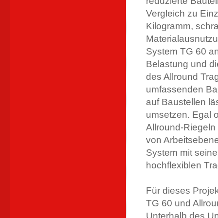
reduzierte Baute
Vergleich zu Einz
Kilogramm, schra
Materialausnutzu
System TG 60 an
Belastung und di
des Allround Tra
umfassenden Bau
auf Baustellen lä
umsetzen. Egal o
Allround-Riegel
von Arbeitsebene
System mit seine
hochflexiblen Tr
Für dieses Proje
TG 60 und Allrou
Unterhalb des U