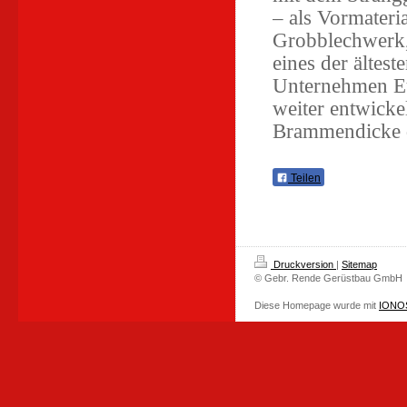
– als Vormateri
Grobblechwerk, 
eines der ältest
Unternehmen Eu
weiter entwickel
Brammendicke d
Teilen
Druckversion
|
Sitemap
© Gebr. Rende Gerüstbau GmbH
Diese Homepage wurde mit
IONOS