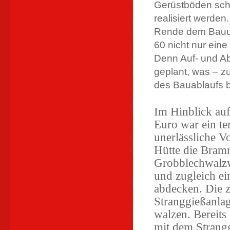
Gerüstböden schn
realisiert werde
Rende dem Bauun
60 nicht nur eine
Denn Auf- und Ab
geplant, was – z
des Bauablaufs b
Im Hinblick auf
Euro war ein te
unerlässliche V
Hütte die Bram
Grobblechwalzw
und zugleich e
abdecken. Die 
Stranggießanlag
walzen. Bereits
mit dem Strang