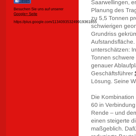
Teilen
Saarwellingen, er
Besuchen Sie uns auf unserer
Planung des Trag
Google+ Seite
zu 5,5 Tonnen pr
https://plus.google.com/113409353249919361855
schwierigen geom
Grundriss gekrü
Aufstandsfläche. 
unterschätzen: I
Tonnen schwere K
genauer Ablaufpl
Geschäftsführer
Lösung. Seine Wa
Die Kombination
60 in Verbindung
Rende – und dem
einen steigerte d
maßgeblich. Dafü